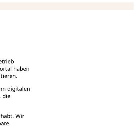
etrieb
portal haben
tieren.
em digitalen
 die
 habt. Wir
bare